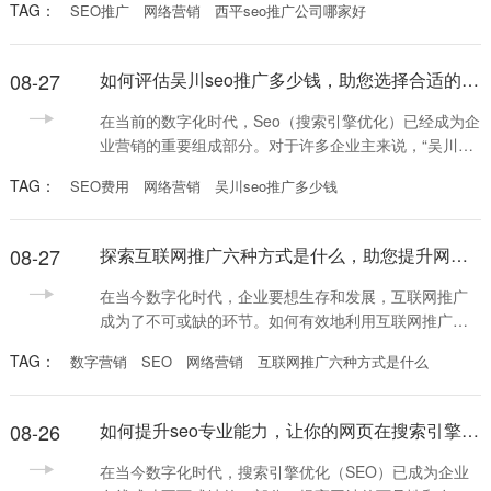
TAG：
SEO推广
网络营销
西平seo推广公司哪家好
性，各类SEO推广公司也如雨后春笋般涌现。那么，西
平seo推广公司哪家好？本文将为您深入分析。 首先，
选择一家合适的SEO推广公司需要考虑多个因素。首先
08-27
如何评估吴川seo推广多少钱，助您选择合适的网络营销方案
是公司的专业背景和经验。值得信赖的SEO公司通常会
有丰富的案例和成功经验，能够帮助企业快速提升
在当前的数字化时代，Seo（搜索引擎优化）已经成为企
业营销的重要组成部分。对于许多企业主来说，“吴川
seo推广多少钱”这个问题是他们在考虑网络营销时首先
TAG：
SEO费用
网络营销
吴川seo推广多少钱
想要了解的信息。无论您是大型企业还是小型创业公
司，了解SEO推广的费用及其价值都是制定有效营销策
略的关键。 首先，吴川seo推广的费用并不是一个固定
08-27
探索互联网推广六种方式是什么，助您提升网络营销效果
的数字，它通常受到多个因素的影响，比如行业竞争程
度、目标关键词的选择、网站当前的优化状态以及所
在当今数字化时代，企业要想生存和发展，互联网推广
成为了不可或缺的环节。如何有效地利用互联网推广？
互联网推广六种方式是什么？本文将为您详细解答，帮
TAG：
数字营销
SEO
网络营销
互联网推广六种方式是什么
助您更好地掌握互联网营销的策略。 首先，搜索引擎优
化（SEO）是最基础也是最关键的互联网推广方式之
一。通过优化网站结构、内容以及关键词布局，使其在
08-26
如何提升seo专业能力，让你的网页在搜索引擎中脱颖而出
搜索引擎结果中获得较高的排名，从而提升网站的曝光
率和访问量。掌握SEO技巧，可以有效地吸引更多潜在
在当今数字化时代，搜索引擎优化（SEO）已成为企业
客户，