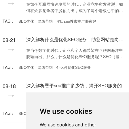
台。注册过程相对简单，企业只需提供基本的信息和相
在如今互联网快速发展的时代，企业竞争愈发激烈，如
关证件进行
何在众多竞争者中脱颖而出，成为了每个老板心中的难
题。针对这个问题，罗田seo搜索推广成为了一个重要的
TAG：
SEO优化
网络营销
罗田seo搜索推广哪家好
解决方案。很多企业开始关注“罗田seo搜索推广哪家
好”的问题，以便为自身的网络营销寻求最佳的合作伙
伴。 首先，选择一家优秀的SEO公司至关重要。罗田地
08-21
深入解析什么是优化SEO服务，助您网站走向成功之路
区的企业在选择SEO公司时，可以从多个方面进行考
量。首先是公司的专业性和行业经验。好的SEO公司通
在当今数字化时代，企业和个人都希望在互联网海洋中
常
脱颖而出。那么，什么是优化SEO服务呢？SEO（搜索
引擎优化）是一种通过特定技术和策略提高网站在搜索
TAG：
SEO优化
网络营销
什么是优化SEO服务
引擎结果页（SERP）中的排名，从而增加网站流量和提
升品牌知名度的服务。在这篇文章中，我们将详细探讨
优化SEO服务的内涵、重要性及其实施方法。 首先，优
08-18
深入解析恩平seo推广多少钱，揭开SEO服务的真实成本与价值
化SEO服务的目的在于提升网站在搜索引擎中的可见
性。用户在搜索时更倾向于点击搜索结果中的前几条
在当今互联网时代，伴随网络营销的迅猛发展，
SEO（搜索引擎优化）已经成为企业提高曝光率和吸引
客户的重要手段。尤其是在恩平这样的地方市场，许多
We use cookies
TAG：
SEO费用
网络营销
恩平seo推广多少钱
企业开始意识到SEO的潜力。然而，许多企业主心中存
有疑问：恩平seo推广多少钱？本文将为您详细解析这一
We use cookies and other
问题，为您提供一个全面的视角。 首先，了解SEO推广