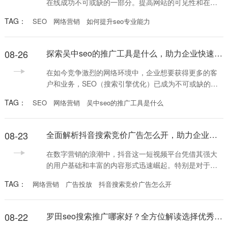
在线成功不可或缺的一部分。提高网站的可见性和在搜
索引擎中的排名，直接影响到流量和转化率。因此，了
TAG：
SEO
网络营销
如何提升seo专业能力
解如何提升seo专业能力显得尤为重要。本文将为你提供
一些实用的方法和技巧，帮助你在这个领域取得更大的
成就。 首先，学习SEO的基础知识是提升seo专业能力
08-26
探索吴中seo的推广工具是什么，助力企业快速提升网络曝光率
的第一步。SEO涉及多个方面，包括关键词研究、内容
优化、链接建设和技术SEO等。通过阅读相关书
在如今竞争激烈的网络环境中，企业想要获得更多的客
户和业务，SEO（搜索引擎优化）已成为不可或缺的营
销手段。而吴中地区的企业也通过不同的推广工具，积
TAG：
SEO
网络营销
吴中seo的推广工具是什么
极地提升自己的网络曝光率。那么，吴中seo的推广工具
是什么呢？本文将为您一一揭秘。 首先，我们需要明确
的是，SEO是一项长期的工作，它不仅仅关乎关键词的
08-23
全面解析抖音搜索竞价广告怎么开，助力企业线上营销转型
优化，还包括对网站结构、内容的全面改造。在吴中地
区，许多企业在进行SEO时，常常选择一些专业的推
在数字营销的浪潮中，抖音这一短视频平台凭借其强大
的用户基础和丰富的内容形式迅速崛起。特别是对于希
望提高品牌曝光率和转化率的企业来说，了解抖音搜索
TAG：
网络营销
广告投放
抖音搜索竞价广告怎么开
竞价广告怎么开显得尤为重要。在这篇文章中，我们将
详细讲解如何有效开启抖音搜索竞价广告，帮助你在竞
争激烈的市场中脱颖而出。 首先，想要了解抖音搜索竞
08-22
罗田seo搜索推广哪家好？全方位解读选择优秀SEO公司的标准
价广告怎么开，企业需要注册并登录抖音广告投放平