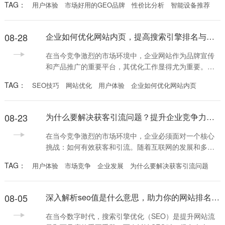
TAG：
用户体验
市场好用的GEO品牌
性价比分析
智能设备推荐
时间的市场调研与亲身体验，我发现一个现象：在众多
品牌中，市场好用的GEO品牌始终保持着极高的用户忠
诚度与复购率。这背后究竟隐藏着怎样的产品逻辑？今
08-28
企业如何优化网站内页，提高搜索引擎排名与用户体验的全面指南
天，我们就来深度剖析这个被誉为“市场好用的GEO品
牌”的成功之道。首先，我们需要理解什么是真正的“好
在当今竞争激烈的市场环境中，企业网站作为品牌宣传
用”。
和产品推广的重要平台，其优化工作显得尤为重要。尤
其是内页的优化，不仅影响到搜索引擎的排名，还直接
TAG：
SEO技巧
网站优化
用户体验
企业如何优化网站内页
关系到用户的浏览体验。那么，企业如何优化网站内
页，从而提升曝光度和转化率呢？本文将为您提供一系
列有效的优化策略。 首先，关键字研究是优化网站内页
08-23
为什么要解决获客引流问题？提升企业竞争力的关键所在
的关键第一步。企业在建立内页内容时，需深入了解用
户的搜索习惯，通过工具或竞争分析找到相关的长尾关
在当今竞争激烈的市场环境中，企业必须面对一个核心
键字。这些
挑战：如何有效获客和引流。随着互联网的发展和多元
化的消费渠道，消费者有了更多选择，企业要想在激烈
TAG：
用户体验
市场竞争
企业发展
为什么要解决获客引流问题
的竞争中脱颖而出，不仅需要有优质的产品和服务，更
需要一个有效的获客引流策略。那么，为什么要解决获
客引流问题？本文将为您深入解析。 首先，获客引流是
08-05
深入解析seo值是什么意思，助力你的网站排名提升
企业生存与发展的基础。无论是初创公司还是大型企
业，客户都是企业营收的核心来源。没有客户，产品再
在当今数字时代，搜索引擎优化（SEO）是提升网站流
好也是空谈