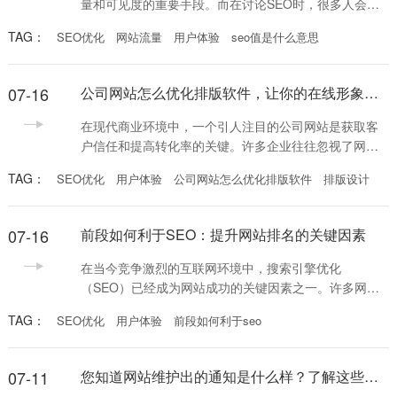
量和可见度的重要手段。而在讨论SEO时，很多人会听
到“SEO值”这个词汇。那么，seo值是什么意思呢？简单
TAG：
SEO优化
网站流量
用户体验
seo值是什么意思
来说，SEO值是一种衡量你网站在搜索引擎中优化程度
的指标，它直接关系到你的网站在搜索结果中的排名情
况。 seo值的高低可以反映出网站的各种优化措施是否
07-16
公司网站怎么优化排版软件，让你的在线形象更加出色
有效。一般来说，SEO值不仅包括网站的内容质量，还
涉及到网站的技术结构、用户体验、外部链
在现代商业环境中，一个引人注目的公司网站是获取客
户信任和提高转化率的关键。许多企业往往忽视了网站
的排版，认为只要有内容就足够了。其实，网站的排版
TAG：
SEO优化
用户体验
公司网站怎么优化排版软件
排版设计
优化对于提升用户体验、改善SEO排名以及增强品牌形
象至关重要。本文将深入探讨公司网站怎么优化排版软
件，以帮助你打造一个更加美观、易用的在线平台。 首
07-16
前段如何利于SEO：提升网站排名的关键因素
先，在开始优化公司网站的排版之前，我们需要明确排
版的基本原则。好的排版不仅仅是视觉上的美观，更是
在当今竞争激烈的互联网环境中，搜索引擎优化
信息传
（SEO）已经成为网站成功的关键因素之一。许多网站
管理员和内容创作者正在寻找能够增强他们网站可见性
TAG：
SEO优化
用户体验
前段如何利于seo
的策略。其中，前段（即网页的顶部部分）如何利于
SEO这一话题引起了广泛关注。那么，如何通过优化网
页的前段，来提升网站的搜索引擎排名呢？本文将为您
07-11
您知道网站维护出的通知是什么样？了解这些信息让网站运营更顺畅！
揭开这一秘密。 首先，前段如何利于SEO，最直接的体