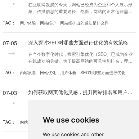
现就是它在搜索引擎抓取和索引中的重要性。网站的前
在互联网发展的今天，网站已经成为企业和个人展示形
段通常包含
象、传播信息的重要途径。然而，网站的正常运营需要
定期维护。在进行维护时，发布有效的网站维护通知至
TAG：
用户体验
网站维护
网站维护出的通知是什么样
关重要。那么，网站维护出的通知是什么样的呢？本文
将为您详细解答，并提供一些实用的建议。 首先，网站
维护通知应该具备清晰的内容。通知的目的是让用户了
07-05
深入探讨SEO对哪些方面进行优化的有效策略与方法
解网站的维护时间、可能影响的功能以及预计的恢复时
间。一般来说，网站维护出的通知是什么样的，应该包
在当今数字化时代，搜索引擎优化（SEO）已成为企业
含以下几
在线成功的关键。为了提高网站的可见性和排名，理解
SEO对哪些方面进行优化显得尤为重要。本文将详细介
TAG：
内容质量
网站优化
用户体验
SEO对哪些方面进行优化
绍SEO的优化策略，包括关键词优化、网站结构、内容
质量、用户体验等多个方面。 首先，关键词优化是SEO
的核心。关键词是用户在搜索引擎中输入的词汇，选择
07-03
如何获取网页优化灵感，提升网站排名和用户体验
合适的关键词能够直接影响网站的访问量。通过关键字
研究，企业可以找出与自身业务相关且具有一定搜索量
在当今互联网时代，优化网站的重要性不言而喻。一个
高效的网站不仅能提高用户体验，还能显著提升搜索引
擎排名。而获取网页优化灵感怎么做的，便是每个网站
We use cookies
TAG：
网站优化
用户体验
网页优化灵感怎么做的
管理员和设计师需要面对的关键问题。在本文中，我们
将探讨一些有效的方法，帮助您获得网页优化的灵感。
We use cookies and other
首先，研究您的竞争对手是获取网页优化灵感怎么做的