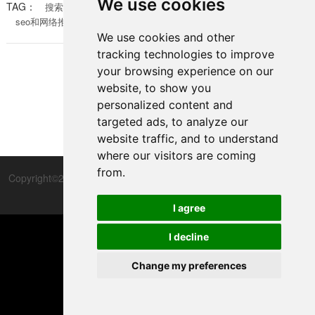
We use cookies
TAG：
搜索引擎优化
网络推广方法
数字营销策略
深入探讨的话题。简单来说，seo侧重于通过优化网站内
seo和网络推广有什么不同
企业营销选择
容和结构，提升在搜索引擎中的自然排名，从而获得长
We use cookies and other
期、可持续的流量；而网络推广则是一个更广泛的术
tracking technologies to improve
语，涵盖多种付费和免费手段，如社交媒体广告、电
your browsing experience on our
website, to show you
1
personalized content and
targeted ads, to analyze our
website traffic, and to understand
where our visitors are coming
from.
Copyright©2012-2025 上海优槃网络科技有限公司版权所有
隐私政策
与协议
备案号：沪ICP备16031230号-2
I agree

I decline
TOP
Change my preferences