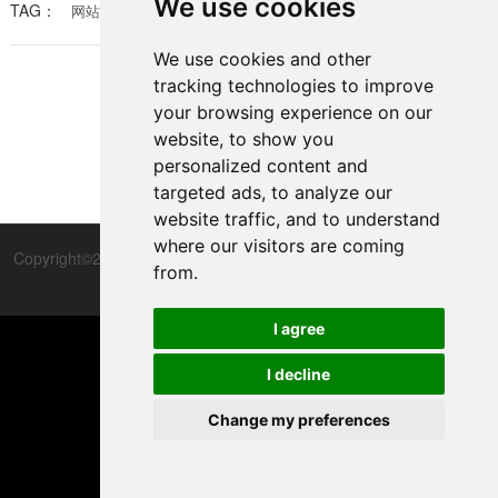
We use cookies
TAG：
网站建设指南
新手搭建个人网站怎么弄
个人网站搭建
选择。那么新手搭建个人网站怎么弄呢？本文将详细介
绍从选域名到发布网站的整个过程，为你提供一个清晰
We use cookies and other
的思路。 首先，搭建个人网站最重要的第一步是选择一
tracking technologies to improve
个合适的域名。域名是用户访问你网站的地址，好的域
your browsing experience on our
名不仅能提高网站的品牌形象，还能增加用户的记忆
1
website, to show you
度。在选择
personalized content and
targeted ads, to analyze our
website traffic, and to understand
where our visitors are coming
Copyright©2012-2025 上海优槃网络科技有限公司版权所有
隐私政策
from.
与协议
备案号：沪ICP备16031230号-2
I agree

I decline
TOP
Change my preferences