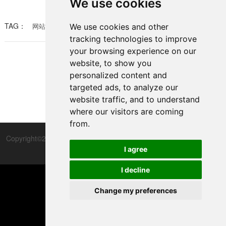
We use cookies
了极大的冲击。然而，许多站长对于如何降低仿站带来
的SEO影响缺乏有效的应对策略。本文将围绕“仿站怎么
TAG：
网站SEO
反向链接
原创内容
仿站怎么降低seo影响
We use cookies and other
降低seo影响”这一话题，探讨几个实用的方法，帮助站
tracking technologies to improve
长们在面对仿站问题时，保护自己的SEO成果。 首先，
your browsing experience on our
我们需要明确仿站给SEO带来的影响。仿站通常会偷取
内容、布局乃至设计，这将导致搜索引擎无法判断哪些
website, to show you
是原创内容，进而可能将原版网站的排名下降。因
1
personalized content and
targeted ads, to analyze our
website traffic, and to understand
where our visitors are coming
from.
Copyright©2012-2025 上海优槃网络科技有限公司版权所有
隐私政策
与协议
备案号：沪ICP备16031230号-2
I agree

I decline
TOP
Change my preferences