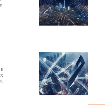
本
行业
潜力