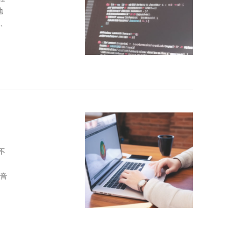
地
不
。