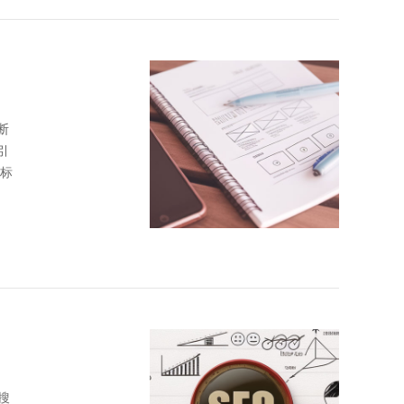
断
引
搜