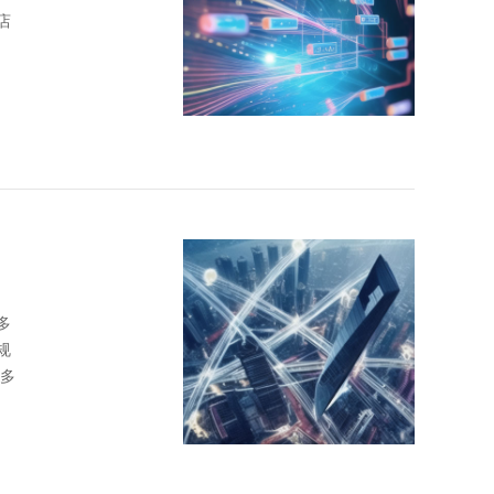
店
多
规