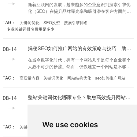
础。谷歌使用复杂的算法评估网页内容的质量和相关
随着互联网的发展，越来越多的企业意识到搜索引擎优
性。要提高
化（SEO）在提升品牌曝光率和吸引潜在客户方面的重
要性。在这一背景下，企业往往会关注一个专业而关键
TAG：
关键词优化
SEO投资
搜索引擎排名
的问题：专业关键词排名费用是多少？通过了解这一费
专业关键词排名费用是多少
用，企业可以更好地制定自己的SEO策略，合理分配预
算，实现预期的营销目标。 首先，我们需要明确影响专
业关键词排名费用的几个重要因素。关键词的竞争程度
08-14
揭秘SEO如何推广网站的有效策略与技巧，助你快速提升排名
是第一个因素。某些行业的关键词竞争非常激烈，如金
融、
在当今数字化时代，拥有一个网站几乎是每个企业和个
人必不可少的步骤。然而，仅仅建立一个网站是不够
的，如何有效地推广自己的网站就成了接下来的关键问
TAG：
高质量内容
关键词优化
网站结构优化
seo如何推广网站
题。这其中，SEO（搜索引擎优化）作为一种重要的网
络营销手段，越来越受到重视。那么，SEO如何推广网
站？本文将探讨几个关键的策略与技巧。 首先，了解关
08-14
整站关键词优化哪家专业？助您高效提升网站流量与排名的最佳选择
键词的重要性是推广网站的第一步。SEO如何推广网站
的核心就是关键词的选择与优化。关键词是用户在搜索
在数字营销的时代，网站的曝光率和流量直接关系着企
引擎
业的生存与发展。而整站关键词优化已经成为提升网站
流量和搜索排名的重要手段之一。面对市场上众多的服
We use cookies
TAG：
关键词优化
网站流量提升
整站关键词优化哪家专业
务提供商，整站关键词优化哪家专业，成为了许多企业
在选择优化公司的时候需要认真思考的问题。 首先，整