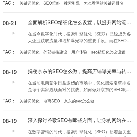
TAG：
关键词优化
SEO策略
搜索引擎
怎么看网站关键词排名
了解怎么看网站关键词排名变得尤为重要。通过掌握这
一技能，您能够更好地优化网站，提升其在搜索引擎中
的表现。 首先，想要查看关键词排名，您需要选择合适
08-21
全面解析SEO精细化怎么设置，以提升网站流量和排名
的工具。目前市面上有众多免费的和付费的工具可以帮
助企业主和SEO从业者监测关键词排名，如Google
在当今数字化时代，搜索引擎优化（SEO）已经成为各
大企业获取流量和增加曝光率的重要手段。而在SEO的
具体实施过程中，精细化设置显得尤为关键。那么，
TAG：
关键词优化
外部链接建设
用户体验
seo精细化怎么设置
SEO精细化怎么设置呢？本文将深入探讨这一话题，并
提供切实可行的策略。 首先，我们需要了解SEO精细化
的核心概念。SEO精细化不仅仅是关键词的优化，还包
08-19
揭秘京东的SEO怎么做，提高店铺曝光率与转化率的有效策略
括对网站结构、内容、用户体验等多方面的考量。在设
置SEO策略时，必须围绕用户的需求进行全面的分析
在当前电商竞争日益激烈的市场中，优化搜索引擎排名
是每个卖家必须面对的挑战。如何做好京东的SEO呢？
该问题不仅关乎到产品暴露率，还直接影响到销量。因
TAG：
关键词优化
电商SEO
京东的seo怎么做
此，掌握有效的SEO策略，对于提高店铺的综合表现至
关重要。 首先，关键词研究是京东的SEO怎么做的核
心。卖家需要通过工具进行全面的关键词分析，找出用
08-19
深入探讨谷歌SEO有哪些方面，让你的网站在搜索引擎中脱颖而出
户搜索的关键短语。这些关键词应覆盖产品的主要特
征、用途以及相关的流行词汇。确定了关键词之后，合
在数字营销的时代，搜索引擎优化（SEO）起着至关重
理地将