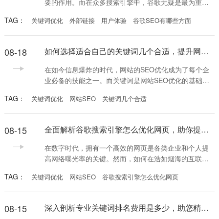
要的作用。而在众多搜索引擎中，谷歌无疑是最为重要
的。要想在激烈的竞争中占据一席之地，了解“谷歌SEO
TAG：
关键词优化
外部链接
用户体验
谷歌SEO有哪些方面
有哪些方面”显得尤为重要。本文将详细解析谷歌SEO的
核心要素，让你的网站能够更好地被搜索引擎识别和推
荐。 首先，谷歌SEO的基础之一是关键词优化。选择正
08-18
如何选择适合自己的关键词几个合适，提升网站SEO效果
确的关键词是提高网站搜索排名的关键。关键词应该与
目标观众的搜索习惯相契合，而且需要分散在网站
在如今信息爆炸的时代，网站的SEO优化成为了每个企
业必备的技能之一。而关键词是网站SEO优化的基础，
在选择关键词时，很多人会困惑：关键词几个合适？本
TAG：
关键词优化
网站SEO
关键词几个合适
文将为您揭示这个问题，并为您提供一些实用的建议，
助力您的网站在搜索引擎上获得更好的排名。 首先，我
们需要明确，关键词几个合适，通常与网站的主题和目
08-15
全面解析谷歌搜索引擎怎么优化网页，助你提升网站排名的实用技巧
标受众密切相关。选择的关键词不仅要与网站内容相
关，还要考虑用户的搜索习惯。一般来说，每个页面应
在数字时代，拥有一个高效的网页是各类企业和个人提
该围绕
高网络曝光率的关键。然而，如何在浩如烟海的互联网
中让自己的网页脱颖而出，成为了许多网站管理员和营
TAG：
关键词优化
网站SEO
谷歌搜索引擎怎么优化网页
销人员关注的焦点。谷歌搜索引擎怎么优化网页，是当
前搜索引擎优化（SEO）的重要课题。下面，我们将探
讨一些优化网页的方法，帮助你提升在谷歌搜索引擎中
08-15
深入剖析专业关键词排名费用是多少，助您精准预算SEO投资
的排名。 首先，理解谷歌的搜索算法是优化网页的基