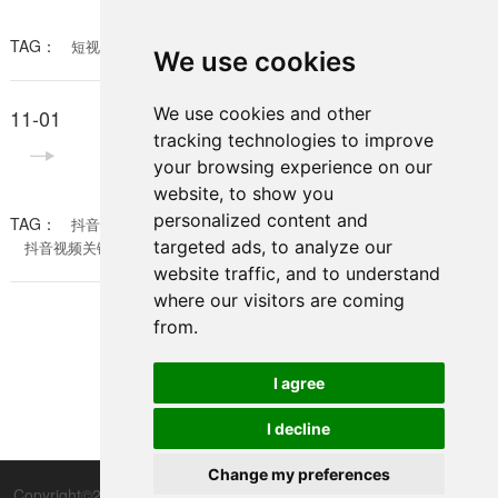
式。越来越多的企业和个人纷纷进入短视频领域，试图
通过视频吸引用户的注意力。然而，随着短视频数量的
TAG：
短视频SEO
短视频内容优化
短视频SEO系统怎么样
激增，如何在众多内容中脱颖而出？这一问题的答案或
We use cookies
许在于短视频SEO系统。那么，短视频SEO系统怎么
样？我们将在以下内容中深入探讨。 短视频SEO系统的
We use cookies and other
11-01
抖音平台SEO是什么？如何提升抖音平台的SEO排名？
核心在于提升视频内容的搜索引擎优化效果，使其能够
tracking technologies to improve
在各大平台上获得更高的曝光率。与传统的文字内容
随着社交媒体的崭露头角，抖音已成为了一款备受欢迎
your browsing experience on our
SEO相
的短视频平台，吸引了数以亿计的用户。对于那些希望
website, to show you
在抖音上推广业务或内容的人来说，了解抖音平台SEO
personalized content and
TAG：
抖音SEO排名
抖音平台SEO是什么
短视频内容优化
是至关重要的。本文将深入探讨抖音平台SEO是什么，
targeted ads, to analyze our
抖音视频关键词
以及如何提升抖音平台的SEO排名。 抖音平台SEO是指
website traffic, and to understand
通过优化您的抖音内容，使其在抖音搜索结果中获得更
where our visitors are coming
高的排名，从而增加曝光和吸引更多的观众。与传统搜
from.
索引擎不同，抖音的搜索引擎更加专注于短视频内容。

1
TOP
I agree
I decline
Change my preferences
Copyright©2012-2025 上海优槃网络科技有限公司版权所有
隐私政策