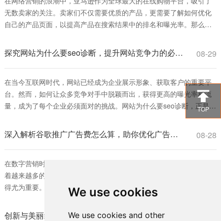
在网络营销的浪潮中，亚马逊作为全球最大的在线购物平台，吸引了
无数卖家的关注。卖家们不仅需要优质的产品，更需要了解如何优化
自己的产品页面，以提高产品在搜索结果中的排名和曝光率。那么，
亚马逊SEO是什么推广平台呢？本文将为您逐步解析亚马逊SEO的概
念及其在推广中的重要性。 首先，我们来了解什么是亚马逊SEO。
探究网站为什么要seo诊断，提升网站竞争力的必由之路
08-29
SEO（Search Engine Optimization）即搜索引擎优化，是一种通过
在当今互联网时代，网站已经成为企业展示形象、获取客户的重要平

台。然而，如何让众多竞争对手中脱颖而出，获得更高的曝光率和流
量，成为了每个企业必须面对的挑战。网站为什么要seo诊断，正是为
TOP
了解决这一问题。SEO（搜索引擎优化）诊断能够帮助网站发现自身
存在的问题，从而进行针对性的改进，提高在搜索引擎中的排名。 首
深入解析谷歌推广广告费怎么算，助你优化广告预算策略
08-28
先，网站为什么要seo诊断，可以帮助企业了解当前的SEO状态。通过
对网站进行全面的分析
在数字营销时代，谷歌广告已成为许多企业不可或缺的推广工具。随
着越来越多的商家投入到这一平台，理解谷歌推广广告费怎么算便显
得尤为重要。对于希望在竞争激烈的市场中脱颖而出的企业而言，合
We use cookies
理的广告费用预算是确保营销效果的关键。 首先，我们需要明确谷歌
广告的收费模式。谷歌推广主要基于“每次点击费用”（CPC）进行计
创新与美丽结合：化妆品外包装如何宣传推广的有效策略
We use cookies and other
08-28