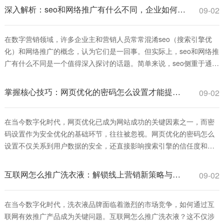
深入解析：seo和网络推广有什么不同，企业如何选择更有效？
09-02
在数字营销领域，许多企业主和营销人员常常混淆seo（搜索引擎优
化）和网络推广的概念，认为它们是一回事。但实际上，seo和网络推
广有什么不同是一个值得深入探讨的话题。简单来说，seo侧重于通过
优化网站内容和结构，提升在搜索引擎中的自然排名，从而获得长
期、可持续的流量；而网络推广则是一个更广泛的术语，涵盖多种付
掌握核心技巧：网页优化的密码怎么设置才能提升安全与排名
09-02
费和免费手段，如社交媒体广告、电
在当今数字化时代，网页优化已成为网站成功的关键因素之一，而密
码设置作为安全优化的基础环节，往往被忽视。网页优化的密码怎么
设置不仅关系到用户数据的安全，还直接影响搜索引擎的信任度和排
名表现。一个强健的密码策略可以防止黑客攻击，减少数据泄露风
险，从而提升网站的整体性能和用户体验。本文将深入探讨网页优化
互联网怎么推广洗衣液：解锁线上营销新策略与实战指南
09-02
的密码怎么设置的最佳实践，帮助您从安全角度
在当今数字化时代，洗衣液品牌面临着激烈的市场竞争，如何通过互
联网有效推广产品成为关键问题。互联网怎么推广洗衣液？这不仅涉