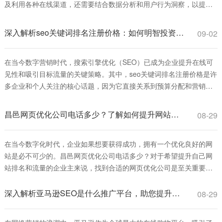
及利用各种在线渠道，还需要结合数据分析和用户行为洞察，以提升
品牌知名度和销售转化。本文将深入探讨互联网推广洗衣液的策略、
方法和实战技巧，帮助品牌在线上市场中脱颖而出。 首先，互联网怎
深入解析seo关键词排名注册价格：如何明智投资并获取高回报
09-02
么推广洗衣液的基础是建立一个强大的线上
在当今数字营销时代，搜索引擎优化（SEO）已成为企业提升在线可
见性和吸引目标流量的关键策略。其中，seo关键词排名注册价格是许
多企业和个人关注的核心话题，因为它直接关系到预算分配和营销效
果。简单来说，seo关键词排名注册价格指的是为特定关键词进行优化
并提升其在搜索引擎结果页面（SERP）中的排名所需支付的费用，这
昌邑网页优化公司电话多少？了解如何提升网站排名和流量
08-29
些费用可能包括服务注册费、
在当今数字化时代，企业如果想要获得成功，拥有一个优化良好的网
站是必不可少的。昌邑网页优化公司电话多少？对于希望提升自己网
站排名和流量的企业主来说，找到合适的网页优化公司是至关重要
的。本文将为您详细介绍网页优化的重要性、ご在昌邑找到优秀的网
页优化服务。 首先，网页优化是指通过一系列技术手段和策略，使得
深入解析亚马逊SEO是什么推广平台，助您提升产品曝光率
08-29
网站在搜索引擎中的排名提高，从而增加访问量和转化率。通过优化
关键词、提高网站加载速度、改善用户