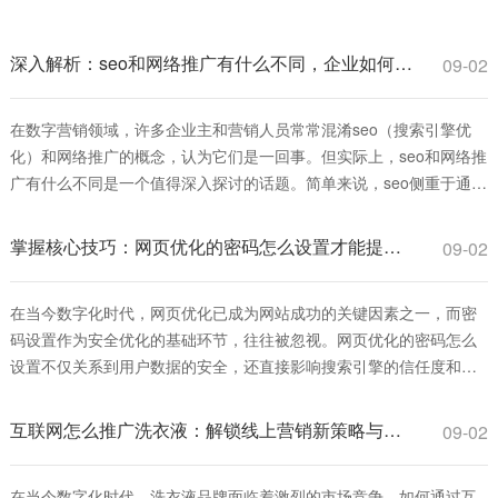
深入解析：seo和网络推广有什么不同，企业如何选择更有效？
09-02
在数字营销领域，许多企业主和营销人员常常混淆seo（搜索引擎优
化）和网络推广的概念，认为它们是一回事。但实际上，seo和网络推
广有什么不同是一个值得深入探讨的话题。简单来说，seo侧重于通过
优化网站内容和结构，提升在搜索引擎中的自然排名，从而获得长
期、可持续的流量；而网络推广则是一个更广泛的术语，涵盖多种付
掌握核心技巧：网页优化的密码怎么设置才能提升安全与排名
09-02
费和免费手段，如社交媒体广告、电
在当今数字化时代，网页优化已成为网站成功的关键因素之一，而密
码设置作为安全优化的基础环节，往往被忽视。网页优化的密码怎么
设置不仅关系到用户数据的安全，还直接影响搜索引擎的信任度和排
名表现。一个强健的密码策略可以防止黑客攻击，减少数据泄露风
险，从而提升网站的整体性能和用户体验。本文将深入探讨网页优化
互联网怎么推广洗衣液：解锁线上营销新策略与实战指南
09-02
的密码怎么设置的最佳实践，帮助您从安全角度
在当今数字化时代，洗衣液品牌面临着激烈的市场竞争，如何通过互