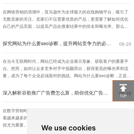
网站在搜索引擎中的排名提高，从而增加访问量和转化率。通过优化
关键词、提高网站加载速度、改善用户
在网络营销的浪潮中，亚马逊作为全球最大的在线购物平台，吸引了
无数卖家的关注。卖家们不仅需要优质的产品，更需要了解如何优化
自己的产品页面，以提高产品在搜索结果中的排名和曝光率。那么，
亚马逊SEO是什么推广平台呢？本文将为您逐步解析亚马逊SEO的概
念及其在推广中的重要性。 首先，我们来了解什么是亚马逊SEO。
探究网站为什么要seo诊断，提升网站竞争力的必由之路
08-29
SEO（Search Engine Optimization）即搜索引擎优化，是一种通过
在当今互联网时代，网站已经成为企业展示形象、获取客户的重要平
台。然而，如何让众多竞争对手中脱颖而出，获得更高的曝光率和流
量，成为了每个企业必须面对的挑战。网站为什么要seo诊断，正是为
了解决这一问题。SEO（搜索引擎优化）诊断能够帮助网站发现自身

存在的问题，从而进行针对性的改进，提高在搜索引擎中的排名。 首
深入解析谷歌推广广告费怎么算，助你优化广告预算策略
08-28
TOP
先，网站为什么要seo诊断，可以帮助企业了解当前的SEO状态。通过
对网站进行全面的分析
在数字营销时代，谷歌广告已成为许多企业不可或缺的推广工具。随
着越来越多的商家投入到这一平台，理解谷歌推广广告费怎么算便显
得尤为重要。对于希望在竞争激烈的市场中脱颖而出的企业而言，合
We use cookies
理的广告费用预算是确保营销效果的关键。 首先，我们需要明确谷歌