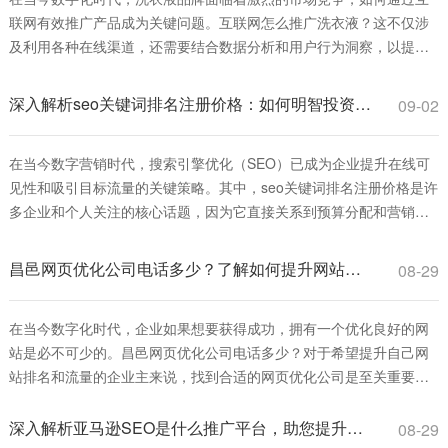
联网有效推广产品成为关键问题。互联网怎么推广洗衣液？这不仅涉
及利用各种在线渠道，还需要结合数据分析和用户行为洞察，以提升
品牌知名度和销售转化。本文将深入探讨互联网推广洗衣液的策略、
方法和实战技巧，帮助品牌在线上市场中脱颖而出。 首先，互联网怎
深入解析seo关键词排名注册价格：如何明智投资并获取高回报
09-02
么推广洗衣液的基础是建立一个强大的线上
在当今数字营销时代，搜索引擎优化（SEO）已成为企业提升在线可
见性和吸引目标流量的关键策略。其中，seo关键词排名注册价格是许
多企业和个人关注的核心话题，因为它直接关系到预算分配和营销效
果。简单来说，seo关键词排名注册价格指的是为特定关键词进行优化
并提升其在搜索引擎结果页面（SERP）中的排名所需支付的费用，这
昌邑网页优化公司电话多少？了解如何提升网站排名和流量
08-29
些费用可能包括服务注册费、
在当今数字化时代，企业如果想要获得成功，拥有一个优化良好的网
站是必不可少的。昌邑网页优化公司电话多少？对于希望提升自己网
站排名和流量的企业主来说，找到合适的网页优化公司是至关重要
的。本文将为您详细介绍网页优化的重要性、ご在昌邑找到优秀的网
页优化服务。 首先，网页优化是指通过一系列技术手段和策略，使得
深入解析亚马逊SEO是什么推广平台，助您提升产品曝光率
08-29