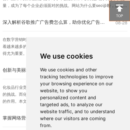
量，成为了每个企业必须面对的挑战。网站为什么要seo诊断，正是为

了解决这一问题。SEO（搜索引擎优化）诊断能够帮助网站发现自身
TOP
存在的问题，从而进行针对性的改进，提高在搜索引擎中的排名。 首
深入解析谷歌推广广告费怎么算，助你优化广告预算策略
08-28
先，网站为什么要seo诊断，可以帮助企业了解当前的SEO状态。通过
对网站进行全面的分析
在数字营销时代，谷歌广告已成为许多企业不可或缺的推广工具。随
着越来越多的商家投入到这一平台，理解谷歌推广广告费怎么算便显
得尤为重要。对于希望在竞争激烈的市场中脱颖而出的企业而言，合
We use cookies
理的广告费用预算是确保营销效果的关键。 首先，我们需要明确谷歌
广告的收费模式。谷歌推广主要基于“每次点击费用”（CPC）进行计
创新与美丽结合：化妆品外包装如何宣传推广的有效策略
We use cookies and other
08-28
费。也就是说，每当用户点击投放的广告时，商家需要支付一定的费
tracking technologies to improve
用。广告费的具体计算不仅与行
your browsing experience on our
化妆品行业竞争激烈，如何在众多品牌中脱颖而出成为各大公司面临
website, to show you
的挑战。而化妆品外包装作为品牌形象的重要体现，发挥着不可忽视
personalized content and
的作用。本文将深入探讨化妆品外包装如何宣传推广以及有效的策
targeted ads, to analyze our
略，帮助品牌提升市场竞争力。 首先，化妆品外包装的重要性不言而
website traffic, and to understand
喻。它不仅保护产品，还有助于提升产品形象和用户体验。消费者通
掌握网络营销的核心技巧：怎么样快速了解SEO的最佳方法
08-28
where our visitors are coming
常会被包装的设计和视觉效果吸引，因此，品牌制定独特、富有创意
from.
的包装设计是成功的一步。化妆品外包