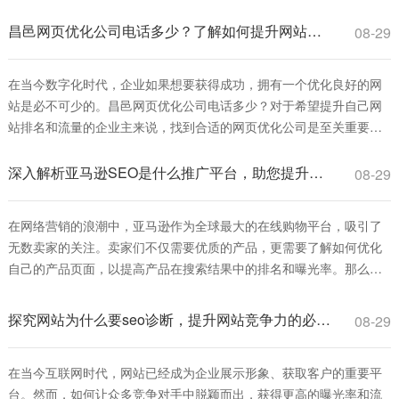
果。简单来说，seo关键词排名注册价格指的是为特定关键词进行优化
并提升其在搜索引擎结果页面（SERP）中的排名所需支付的费用，这
昌邑网页优化公司电话多少？了解如何提升网站排名和流量
08-29
些费用可能包括服务注册费、
在当今数字化时代，企业如果想要获得成功，拥有一个优化良好的网
站是必不可少的。昌邑网页优化公司电话多少？对于希望提升自己网
站排名和流量的企业主来说，找到合适的网页优化公司是至关重要
的。本文将为您详细介绍网页优化的重要性、ご在昌邑找到优秀的网
页优化服务。 首先，网页优化是指通过一系列技术手段和策略，使得
深入解析亚马逊SEO是什么推广平台，助您提升产品曝光率
08-29
网站在搜索引擎中的排名提高，从而增加访问量和转化率。通过优化
关键词、提高网站加载速度、改善用户
在网络营销的浪潮中，亚马逊作为全球最大的在线购物平台，吸引了
无数卖家的关注。卖家们不仅需要优质的产品，更需要了解如何优化
自己的产品页面，以提高产品在搜索结果中的排名和曝光率。那么，
亚马逊SEO是什么推广平台呢？本文将为您逐步解析亚马逊SEO的概
念及其在推广中的重要性。 首先，我们来了解什么是亚马逊SEO。
探究网站为什么要seo诊断，提升网站竞争力的必由之路
08-29
SEO（Search Engine Optimization）即搜索引擎优化，是一种通过
在当今互联网时代，网站已经成为企业展示形象、获取客户的重要平
台。然而，如何让众多竞争对手中脱颖而出，获得更高的曝光率和流