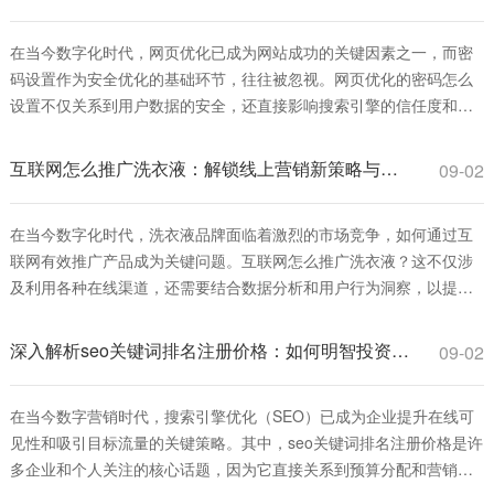
费和免费手段，如社交媒体广告、电
在当今数字化时代，网页优化已成为网站成功的关键因素之一，而密
码设置作为安全优化的基础环节，往往被忽视。网页优化的密码怎么
设置不仅关系到用户数据的安全，还直接影响搜索引擎的信任度和排
名表现。一个强健的密码策略可以防止黑客攻击，减少数据泄露风
险，从而提升网站的整体性能和用户体验。本文将深入探讨网页优化
互联网怎么推广洗衣液：解锁线上营销新策略与实战指南
09-02
的密码怎么设置的最佳实践，帮助您从安全角度
在当今数字化时代，洗衣液品牌面临着激烈的市场竞争，如何通过互
联网有效推广产品成为关键问题。互联网怎么推广洗衣液？这不仅涉
及利用各种在线渠道，还需要结合数据分析和用户行为洞察，以提升
品牌知名度和销售转化。本文将深入探讨互联网推广洗衣液的策略、
方法和实战技巧，帮助品牌在线上市场中脱颖而出。 首先，互联网怎
深入解析seo关键词排名注册价格：如何明智投资并获取高回报
09-02
么推广洗衣液的基础是建立一个强大的线上
在当今数字营销时代，搜索引擎优化（SEO）已成为企业提升在线可
见性和吸引目标流量的关键策略。其中，seo关键词排名注册价格是许
多企业和个人关注的核心话题，因为它直接关系到预算分配和营销效