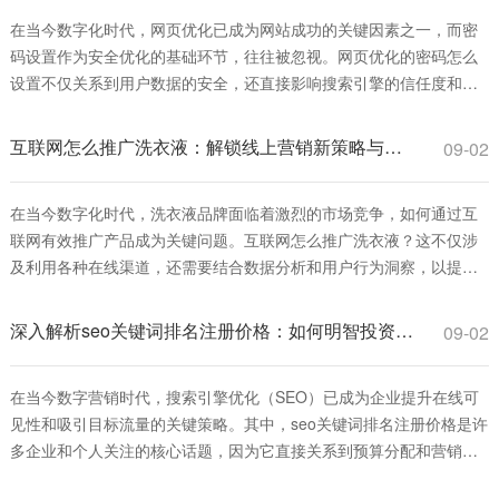
在当今数字化时代，网页优化已成为网站成功的关键因素之一，而密
码设置作为安全优化的基础环节，往往被忽视。网页优化的密码怎么
设置不仅关系到用户数据的安全，还直接影响搜索引擎的信任度和排
名表现。一个强健的密码策略可以防止黑客攻击，减少数据泄露风
险，从而提升网站的整体性能和用户体验。本文将深入探讨网页优化
互联网怎么推广洗衣液：解锁线上营销新策略与实战指南
09-02
的密码怎么设置的最佳实践，帮助您从安全角度
在当今数字化时代，洗衣液品牌面临着激烈的市场竞争，如何通过互
联网有效推广产品成为关键问题。互联网怎么推广洗衣液？这不仅涉
及利用各种在线渠道，还需要结合数据分析和用户行为洞察，以提升
品牌知名度和销售转化。本文将深入探讨互联网推广洗衣液的策略、
方法和实战技巧，帮助品牌在线上市场中脱颖而出。 首先，互联网怎
深入解析seo关键词排名注册价格：如何明智投资并获取高回报
09-02
么推广洗衣液的基础是建立一个强大的线上
在当今数字营销时代，搜索引擎优化（SEO）已成为企业提升在线可
见性和吸引目标流量的关键策略。其中，seo关键词排名注册价格是许
多企业和个人关注的核心话题，因为它直接关系到预算分配和营销效
果。简单来说，seo关键词排名注册价格指的是为特定关键词进行优化