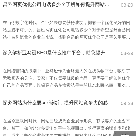
并提升其在搜索引擎结果页面（SERP）中的排名所需支付的费用，这
昌邑网页优化公司电话多少？了解如何提升网站排名和流量
08-29
些费用可能包括服务注册费、
在当今数字化时代，企业如果想要获得成功，拥有一个优化良好的网
站是必不可少的。昌邑网页优化公司电话多少？对于希望提升自己网
站排名和流量的企业主来说，找到合适的网页优化公司是至关重要
的。本文将为您详细介绍网页优化的重要性、ご在昌邑找到优秀的网
页优化服务。 首先，网页优化是指通过一系列技术手段和策略，使得
深入解析亚马逊SEO是什么推广平台，助您提升产品曝光率
08-29
网站在搜索引擎中的排名提高，从而增加访问量和转化率。通过优化
关键词、提高网站加载速度、改善用户
在网络营销的浪潮中，亚马逊作为全球最大的在线购物平台，吸引了
无数卖家的关注。卖家们不仅需要优质的产品，更需要了解如何优化
自己的产品页面，以提高产品在搜索结果中的排名和曝光率。那么，
亚马逊SEO是什么推广平台呢？本文将为您逐步解析亚马逊SEO的概
念及其在推广中的重要性。 首先，我们来了解什么是亚马逊SEO。
探究网站为什么要seo诊断，提升网站竞争力的必由之路
08-29
SEO（Search Engine Optimization）即搜索引擎优化，是一种通过
在当今互联网时代，网站已经成为企业展示形象、获取客户的重要平
台。然而，如何让众多竞争对手中脱颖而出，获得更高的曝光率和流
量，成为了每个企业必须面对的挑战。网站为什么要seo诊断，正是为