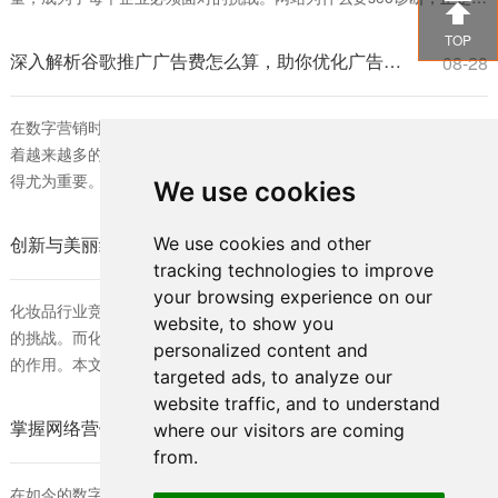

了解决这一问题。SEO（搜索引擎优化）诊断能够帮助网站发现自身
TOP
存在的问题，从而进行针对性的改进，提高在搜索引擎中的排名。 首
深入解析谷歌推广广告费怎么算，助你优化广告预算策略
08-28
先，网站为什么要seo诊断，可以帮助企业了解当前的SEO状态。通过
对网站进行全面的分析
在数字营销时代，谷歌广告已成为许多企业不可或缺的推广工具。随
着越来越多的商家投入到这一平台，理解谷歌推广广告费怎么算便显
得尤为重要。对于希望在竞争激烈的市场中脱颖而出的企业而言，合
We use cookies
理的广告费用预算是确保营销效果的关键。 首先，我们需要明确谷歌
广告的收费模式。谷歌推广主要基于“每次点击费用”（CPC）进行计
创新与美丽结合：化妆品外包装如何宣传推广的有效策略
We use cookies and other
08-28
费。也就是说，每当用户点击投放的广告时，商家需要支付一定的费
tracking technologies to improve
用。广告费的具体计算不仅与行
your browsing experience on our
化妆品行业竞争激烈，如何在众多品牌中脱颖而出成为各大公司面临
website, to show you
的挑战。而化妆品外包装作为品牌形象的重要体现，发挥着不可忽视
personalized content and
的作用。本文将深入探讨化妆品外包装如何宣传推广以及有效的策
targeted ads, to analyze our
略，帮助品牌提升市场竞争力。 首先，化妆品外包装的重要性不言而
website traffic, and to understand
喻。它不仅保护产品，还有助于提升产品形象和用户体验。消费者通
掌握网络营销的核心技巧：怎么样快速了解SEO的最佳方法
08-28
where our visitors are coming
常会被包装的设计和视觉效果吸引，因此，品牌制定独特、富有创意
from.
的包装设计是成功的一步。化妆品外包
在如今的数字时代，搜索引擎优化（SEO）已经成为网络营销的核心