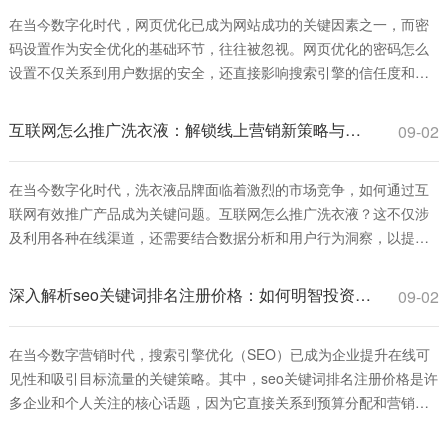
在当今数字化时代，网页优化已成为网站成功的关键因素之一，而密
码设置作为安全优化的基础环节，往往被忽视。网页优化的密码怎么
设置不仅关系到用户数据的安全，还直接影响搜索引擎的信任度和排
名表现。一个强健的密码策略可以防止黑客攻击，减少数据泄露风
险，从而提升网站的整体性能和用户体验。本文将深入探讨网页优化
互联网怎么推广洗衣液：解锁线上营销新策略与实战指南
09-02
的密码怎么设置的最佳实践，帮助您从安全角度
在当今数字化时代，洗衣液品牌面临着激烈的市场竞争，如何通过互
联网有效推广产品成为关键问题。互联网怎么推广洗衣液？这不仅涉
及利用各种在线渠道，还需要结合数据分析和用户行为洞察，以提升
品牌知名度和销售转化。本文将深入探讨互联网推广洗衣液的策略、
方法和实战技巧，帮助品牌在线上市场中脱颖而出。 首先，互联网怎
深入解析seo关键词排名注册价格：如何明智投资并获取高回报
09-02
么推广洗衣液的基础是建立一个强大的线上
在当今数字营销时代，搜索引擎优化（SEO）已成为企业提升在线可
见性和吸引目标流量的关键策略。其中，seo关键词排名注册价格是许
多企业和个人关注的核心话题，因为它直接关系到预算分配和营销效
果。简单来说，seo关键词排名注册价格指的是为特定关键词进行优化