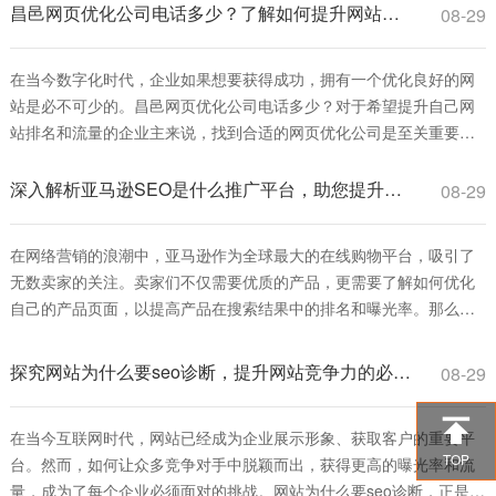
并提升其在搜索引擎结果页面（SERP）中的排名所需支付的费用，这
昌邑网页优化公司电话多少？了解如何提升网站排名和流量
08-29
些费用可能包括服务注册费、
在当今数字化时代，企业如果想要获得成功，拥有一个优化良好的网
站是必不可少的。昌邑网页优化公司电话多少？对于希望提升自己网
站排名和流量的企业主来说，找到合适的网页优化公司是至关重要
的。本文将为您详细介绍网页优化的重要性、ご在昌邑找到优秀的网
页优化服务。 首先，网页优化是指通过一系列技术手段和策略，使得
深入解析亚马逊SEO是什么推广平台，助您提升产品曝光率
08-29
网站在搜索引擎中的排名提高，从而增加访问量和转化率。通过优化
关键词、提高网站加载速度、改善用户
在网络营销的浪潮中，亚马逊作为全球最大的在线购物平台，吸引了
无数卖家的关注。卖家们不仅需要优质的产品，更需要了解如何优化
自己的产品页面，以提高产品在搜索结果中的排名和曝光率。那么，
亚马逊SEO是什么推广平台呢？本文将为您逐步解析亚马逊SEO的概
念及其在推广中的重要性。 首先，我们来了解什么是亚马逊SEO。
探究网站为什么要seo诊断，提升网站竞争力的必由之路
08-29
SEO（Search Engine Optimization）即搜索引擎优化，是一种通过

在当今互联网时代，网站已经成为企业展示形象、获取客户的重要平
TOP
台。然而，如何让众多竞争对手中脱颖而出，获得更高的曝光率和流
量，成为了每个企业必须面对的挑战。网站为什么要seo诊断，正是为