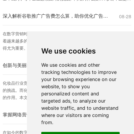
了解决这一问题。SEO（搜索引擎优化）诊断能够帮助网站发现自身
存在的问题，从而进行针对性的改进，提高在搜索引擎中的排名。 首
深入解析谷歌推广广告费怎么算，助你优化广告预算策略
08-28
先，网站为什么要seo诊断，可以帮助企业了解当前的SEO状态。通过
对网站进行全面的分析
在数字营销时代，谷歌广告已成为许多企业不可或缺的推广工具。随
着越来越多的商家投入到这一平台，理解谷歌推广广告费怎么算便显
得尤为重要。对于希望在竞争激烈的市场中脱颖而出的企业而言，合
We use cookies
理的广告费用预算是确保营销效果的关键。 首先，我们需要明确谷歌
广告的收费模式。谷歌推广主要基于“每次点击费用”（CPC）进行计
创新与美丽结合：化妆品外包装如何宣传推广的有效策略
We use cookies and other
08-28
费。也就是说，每当用户点击投放的广告时，商家需要支付一定的费
tracking technologies to improve
用。广告费的具体计算不仅与行
your browsing experience on our
化妆品行业竞争激烈，如何在众多品牌中脱颖而出成为各大公司面临
website, to show you
的挑战。而化妆品外包装作为品牌形象的重要体现，发挥着不可忽视
personalized content and
的作用。本文将深入探讨化妆品外包装如何宣传推广以及有效的策
targeted ads, to analyze our
略，帮助品牌提升市场竞争力。 首先，化妆品外包装的重要性不言而
website traffic, and to understand
喻。它不仅保护产品，还有助于提升产品形象和用户体验。消费者通
掌握网络营销的核心技巧：怎么样快速了解SEO的最佳方法
08-28
where our visitors are coming
常会被包装的设计和视觉效果吸引，因此，品牌制定独特、富有创意
from.
的包装设计是成功的一步。化妆品外包
在如今的数字时代，搜索引擎优化（SEO）已经成为网络营销的核心