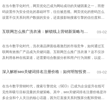
在当今数字化时代，网页优化已成为网站成功的关键因素之一，而密
码设置作为安全优化的基础环节，往往被忽视。网页优化的密码怎么
设置不仅关系到用户数据的安全，还直接影响搜索引擎的信任度和排
名表现。一个强健的密码策略可以防止黑客攻击，减少数据泄露风
险，从而提升网站的整体性能和用户体验。本文将深入探讨网页优化
互联网怎么推广洗衣液：解锁线上营销新策略与实战指南
09-02
的密码怎么设置的最佳实践，帮助您从安全角度
在当今数字化时代，洗衣液品牌面临着激烈的市场竞争，如何通过互
联网有效推广产品成为关键问题。互联网怎么推广洗衣液？这不仅涉
及利用各种在线渠道，还需要结合数据分析和用户行为洞察，以提升
品牌知名度和销售转化。本文将深入探讨互联网推广洗衣液的策略、
方法和实战技巧，帮助品牌在线上市场中脱颖而出。 首先，互联网怎
深入解析seo关键词排名注册价格：如何明智投资并获取高回报
09-02
么推广洗衣液的基础是建立一个强大的线上
在当今数字营销时代，搜索引擎优化（SEO）已成为企业提升在线可
见性和吸引目标流量的关键策略。其中，seo关键词排名注册价格是许
多企业和个人关注的核心话题，因为它直接关系到预算分配和营销效
果。简单来说，seo关键词排名注册价格指的是为特定关键词进行优化