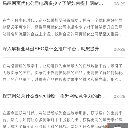
并提升其在搜索引擎结果页面（SERP）中的排名所需支付的费用，这
昌邑网页优化公司电话多少？了解如何提升网站排名和流量
08-29
些费用可能包括服务注册费、
在当今数字化时代，企业如果想要获得成功，拥有一个优化良好的网
站是必不可少的。昌邑网页优化公司电话多少？对于希望提升自己网
站排名和流量的企业主来说，找到合适的网页优化公司是至关重要
的。本文将为您详细介绍网页优化的重要性、ご在昌邑找到优秀的网
页优化服务。 首先，网页优化是指通过一系列技术手段和策略，使得
深入解析亚马逊SEO是什么推广平台，助您提升产品曝光率
08-29
网站在搜索引擎中的排名提高，从而增加访问量和转化率。通过优化
关键词、提高网站加载速度、改善用户
在网络营销的浪潮中，亚马逊作为全球最大的在线购物平台，吸引了
无数卖家的关注。卖家们不仅需要优质的产品，更需要了解如何优化
自己的产品页面，以提高产品在搜索结果中的排名和曝光率。那么，
亚马逊SEO是什么推广平台呢？本文将为您逐步解析亚马逊SEO的概
念及其在推广中的重要性。 首先，我们来了解什么是亚马逊SEO。
探究网站为什么要seo诊断，提升网站竞争力的必由之路
08-29
SEO（Search Engine Optimization）即搜索引擎优化，是一种通过
在当今互联网时代，网站已经成为企业展示形象、获取客户的重要平
台。然而，如何让众多竞争对手中脱颖而出，获得更高的曝光率和流
量，成为了每个企业必须面对的挑战。网站为什么要seo诊断，正是为