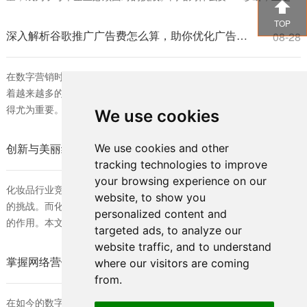

了解决这一问题。SEO（搜索引擎优化）诊断能够帮助网站发现自身
TOP
存在的问题，从而进行针对性的改进，提高在搜索引擎中的排名。 首
深入解析谷歌推广广告费怎么算，助你优化广告预算策略
08-28
先，网站为什么要seo诊断，可以帮助企业了解当前的SEO状态。通过
对网站进行全面的分析
在数字营销时代，谷歌广告已成为许多企业不可或缺的推广工具。随
着越来越多的商家投入到这一平台，理解谷歌推广广告费怎么算便显
得尤为重要。对于希望在竞争激烈的市场中脱颖而出的企业而言，合
We use cookies
理的广告费用预算是确保营销效果的关键。 首先，我们需要明确谷歌
广告的收费模式。谷歌推广主要基于“每次点击费用”（CPC）进行计
创新与美丽结合：化妆品外包装如何宣传推广的有效策略
We use cookies and other
08-28
费。也就是说，每当用户点击投放的广告时，商家需要支付一定的费
tracking technologies to improve
用。广告费的具体计算不仅与行
your browsing experience on our
化妆品行业竞争激烈，如何在众多品牌中脱颖而出成为各大公司面临
website, to show you
的挑战。而化妆品外包装作为品牌形象的重要体现，发挥着不可忽视
personalized content and
的作用。本文将深入探讨化妆品外包装如何宣传推广以及有效的策
targeted ads, to analyze our
略，帮助品牌提升市场竞争力。 首先，化妆品外包装的重要性不言而
website traffic, and to understand
喻。它不仅保护产品，还有助于提升产品形象和用户体验。消费者通
掌握网络营销的核心技巧：怎么样快速了解SEO的最佳方法
08-28
where our visitors are coming
常会被包装的设计和视觉效果吸引，因此，品牌制定独特、富有创意
from.
的包装设计是成功的一步。化妆品外包
在如今的数字时代，搜索引擎优化（SEO）已经成为网络营销的核心