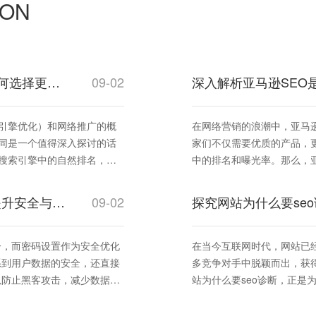
ION
深入解析：seo和网络推广有什么不同，企业如何选择更有效？
09-02
索引擎优化）和网络推广的概
在网络营销的浪潮中，亚马
不同是一个值得深入探讨的话
家们不仅需要优质的产品，
在搜索引擎中的自然排名，从
中的排名和曝光率。那么，
术语，涵盖多种付费和免费手
SEO的概念及其在推广中的重要性。 首先，我们来了解什
SEO（Search Engine 
掌握核心技巧：网页优化的密码怎么设置才能提升安全与排名
09-02
探究网站为什么要se
一，而密码设置作为安全优化
在当今互联网时代，网站已
系到用户数据的安全，还直接
多竞争对手中脱颖而出，获
以防止黑客攻击，减少数据泄
站为什么要seo诊断，正是
探讨网页优化的密码怎么设置
发现自身存在的问题，从而进行针
什么要seo诊断，可以帮助