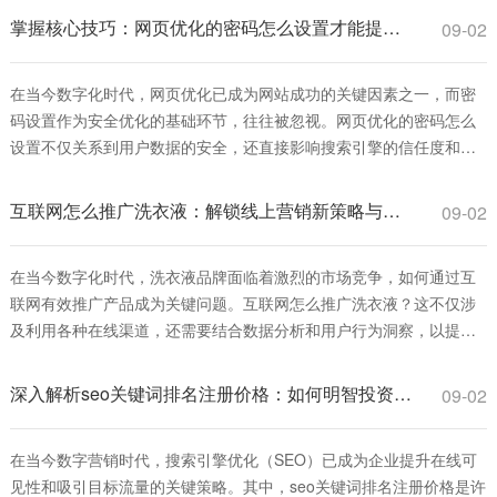
期、可持续的流量；而网络推广则是一个更广泛的术语，涵盖多种付
掌握核心技巧：网页优化的密码怎么设置才能提升安全与排名
09-02
费和免费手段，如社交媒体广告、电
在当今数字化时代，网页优化已成为网站成功的关键因素之一，而密
码设置作为安全优化的基础环节，往往被忽视。网页优化的密码怎么
设置不仅关系到用户数据的安全，还直接影响搜索引擎的信任度和排
名表现。一个强健的密码策略可以防止黑客攻击，减少数据泄露风
险，从而提升网站的整体性能和用户体验。本文将深入探讨网页优化
互联网怎么推广洗衣液：解锁线上营销新策略与实战指南
09-02
的密码怎么设置的最佳实践，帮助您从安全角度
在当今数字化时代，洗衣液品牌面临着激烈的市场竞争，如何通过互
联网有效推广产品成为关键问题。互联网怎么推广洗衣液？这不仅涉
及利用各种在线渠道，还需要结合数据分析和用户行为洞察，以提升
品牌知名度和销售转化。本文将深入探讨互联网推广洗衣液的策略、
方法和实战技巧，帮助品牌在线上市场中脱颖而出。 首先，互联网怎
深入解析seo关键词排名注册价格：如何明智投资并获取高回报
09-02
么推广洗衣液的基础是建立一个强大的线上
在当今数字营销时代，搜索引擎优化（SEO）已成为企业提升在线可
见性和吸引目标流量的关键策略。其中，seo关键词排名注册价格是许