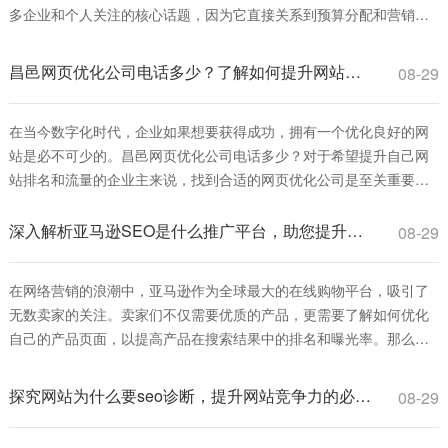
多企业和个人关注的核心话题，因为它直接关系到预算分配和营销效
果。简单来说，seo关键词排名注册价格指的是为特定关键词进行优化
并提升其在搜索引擎结果页面（SERP）中的排名所需支付的费用，这
昌邑网页优化公司电话多少？了解如何提升网站排名和流量
08-29
些费用可能包括服务注册费、
在当今数字化时代，企业如果想要获得成功，拥有一个优化良好的网
站是必不可少的。昌邑网页优化公司电话多少？对于希望提升自己网
站排名和流量的企业主来说，找到合适的网页优化公司是至关重要
的。本文将为您详细介绍网页优化的重要性、ご在昌邑找到优秀的网
页优化服务。 首先，网页优化是指通过一系列技术手段和策略，使得
深入解析亚马逊SEO是什么推广平台，助您提升产品曝光率
08-29
网站在搜索引擎中的排名提高，从而增加访问量和转化率。通过优化
关键词、提高网站加载速度、改善用户
在网络营销的浪潮中，亚马逊作为全球最大的在线购物平台，吸引了
无数卖家的关注。卖家们不仅需要优质的产品，更需要了解如何优化
自己的产品页面，以提高产品在搜索结果中的排名和曝光率。那么，
亚马逊SEO是什么推广平台呢？本文将为您逐步解析亚马逊SEO的概
念及其在推广中的重要性。 首先，我们来了解什么是亚马逊SEO。
探究网站为什么要seo诊断，提升网站竞争力的必由之路
08-29
SEO（Search Engine Optimization）即搜索引擎优化，是一种通过