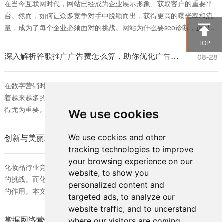
在当今互联网时代，网站已经成为企业展示形象、获取客户的重要平
台。然而，如何让众多竞争对手中脱颖而出，获得更高的曝光率和流

量，成为了每个企业必须面对的挑战。网站为什么要seo诊断，正是为
了解决这一问题。SEO（搜索引擎优化）诊断能够帮助网站发现自身
TOP
存在的问题，从而进行针对性的改进，提高在搜索引擎中的排名。 首
深入解析谷歌推广广告费怎么算，助你优化广告预算策略
08-28
先，网站为什么要seo诊断，可以帮助企业了解当前的SEO状态。通过
对网站进行全面的分析
在数字营销时代，谷歌广告已成为许多企业不可或缺的推广工具。随
着越来越多的商家投入到这一平台，理解谷歌推广广告费怎么算便显
得尤为重要。对于希望在竞争激烈的市场中脱颖而出的企业而言，合
We use cookies
理的广告费用预算是确保营销效果的关键。 首先，我们需要明确谷歌
广告的收费模式。谷歌推广主要基于“每次点击费用”（CPC）进行计
创新与美丽结合：化妆品外包装如何宣传推广的有效策略
We use cookies and other
08-28
费。也就是说，每当用户点击投放的广告时，商家需要支付一定的费
tracking technologies to improve
用。广告费的具体计算不仅与行
your browsing experience on our
化妆品行业竞争激烈，如何在众多品牌中脱颖而出成为各大公司面临
website, to show you
的挑战。而化妆品外包装作为品牌形象的重要体现，发挥着不可忽视
personalized content and
的作用。本文将深入探讨化妆品外包装如何宣传推广以及有效的策
targeted ads, to analyze our
略，帮助品牌提升市场竞争力。 首先，化妆品外包装的重要性不言而
website traffic, and to understand
喻。它不仅保护产品，还有助于提升产品形象和用户体验。消费者通
掌握网络营销的核心技巧：怎么样快速了解SEO的最佳方法
08-28
where our visitors are coming