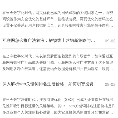
费和免费手段，如社交媒体广告、电
在当今数字化时代，网页优化已成为网站成功的关键因素之一，而密
码设置作为安全优化的基础环节，往往被忽视。网页优化的密码怎么
设置不仅关系到用户数据的安全，还直接影响搜索引擎的信任度和排
名表现。一个强健的密码策略可以防止黑客攻击，减少数据泄露风
险，从而提升网站的整体性能和用户体验。本文将深入探讨网页优化
互联网怎么推广洗衣液：解锁线上营销新策略与实战指南
09-02
的密码怎么设置的最佳实践，帮助您从安全角度
在当今数字化时代，洗衣液品牌面临着激烈的市场竞争，如何通过互
联网有效推广产品成为关键问题。互联网怎么推广洗衣液？这不仅涉
及利用各种在线渠道，还需要结合数据分析和用户行为洞察，以提升
品牌知名度和销售转化。本文将深入探讨互联网推广洗衣液的策略、
方法和实战技巧，帮助品牌在线上市场中脱颖而出。 首先，互联网怎
深入解析seo关键词排名注册价格：如何明智投资并获取高回报
09-02
么推广洗衣液的基础是建立一个强大的线上
在当今数字营销时代，搜索引擎优化（SEO）已成为企业提升在线可
见性和吸引目标流量的关键策略。其中，seo关键词排名注册价格是许
多企业和个人关注的核心话题，因为它直接关系到预算分配和营销效