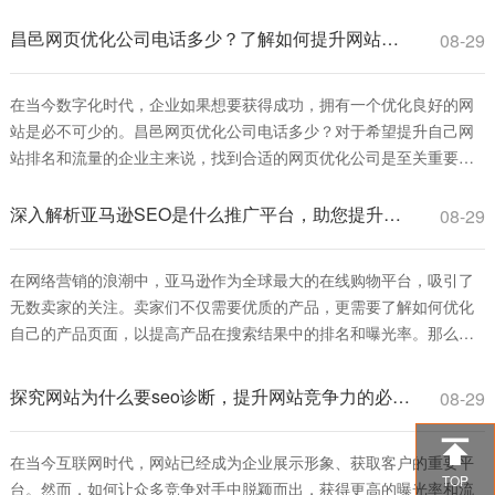
果。简单来说，seo关键词排名注册价格指的是为特定关键词进行优化
并提升其在搜索引擎结果页面（SERP）中的排名所需支付的费用，这
昌邑网页优化公司电话多少？了解如何提升网站排名和流量
08-29
些费用可能包括服务注册费、
在当今数字化时代，企业如果想要获得成功，拥有一个优化良好的网
站是必不可少的。昌邑网页优化公司电话多少？对于希望提升自己网
站排名和流量的企业主来说，找到合适的网页优化公司是至关重要
的。本文将为您详细介绍网页优化的重要性、ご在昌邑找到优秀的网
页优化服务。 首先，网页优化是指通过一系列技术手段和策略，使得
深入解析亚马逊SEO是什么推广平台，助您提升产品曝光率
08-29
网站在搜索引擎中的排名提高，从而增加访问量和转化率。通过优化
关键词、提高网站加载速度、改善用户
在网络营销的浪潮中，亚马逊作为全球最大的在线购物平台，吸引了
无数卖家的关注。卖家们不仅需要优质的产品，更需要了解如何优化
自己的产品页面，以提高产品在搜索结果中的排名和曝光率。那么，
亚马逊SEO是什么推广平台呢？本文将为您逐步解析亚马逊SEO的概
念及其在推广中的重要性。 首先，我们来了解什么是亚马逊SEO。
探究网站为什么要seo诊断，提升网站竞争力的必由之路
08-29
SEO（Search Engine Optimization）即搜索引擎优化，是一种通过

在当今互联网时代，网站已经成为企业展示形象、获取客户的重要平
TOP
台。然而，如何让众多竞争对手中脱颖而出，获得更高的曝光率和流