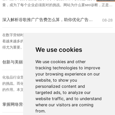
量，成为了每个企业必须面对的挑战。网站为什么要seo诊断，正是为
了解决这一问题。SEO（搜索引擎优化）诊断能够帮助网站发现自身
存在的问题，从而进行针对性的改进，提高在搜索引擎中的排名。 首
深入解析谷歌推广广告费怎么算，助你优化广告预算策略
08-28
先，网站为什么要seo诊断，可以帮助企业了解当前的SEO状态。通过
对网站进行全面的分析
在数字营销时代，谷歌广告已成为许多企业不可或缺的推广工具。随
着越来越多的商家投入到这一平台，理解谷歌推广广告费怎么算便显
得尤为重要。对于希望在竞争激烈的市场中脱颖而出的企业而言，合
We use cookies
理的广告费用预算是确保营销效果的关键。 首先，我们需要明确谷歌
广告的收费模式。谷歌推广主要基于“每次点击费用”（CPC）进行计
创新与美丽结合：化妆品外包装如何宣传推广的有效策略
We use cookies and other
08-28
费。也就是说，每当用户点击投放的广告时，商家需要支付一定的费
tracking technologies to improve
用。广告费的具体计算不仅与行
your browsing experience on our
化妆品行业竞争激烈，如何在众多品牌中脱颖而出成为各大公司面临
website, to show you
的挑战。而化妆品外包装作为品牌形象的重要体现，发挥着不可忽视
personalized content and
的作用。本文将深入探讨化妆品外包装如何宣传推广以及有效的策
targeted ads, to analyze our
略，帮助品牌提升市场竞争力。 首先，化妆品外包装的重要性不言而
website traffic, and to understand
喻。它不仅保护产品，还有助于提升产品形象和用户体验。消费者通
掌握网络营销的核心技巧：怎么样快速了解SEO的最佳方法
08-28
where our visitors are coming
常会被包装的设计和视觉效果吸引，因此，品牌制定独特、富有创意
from.
的包装设计是成功的一步。化妆品外包